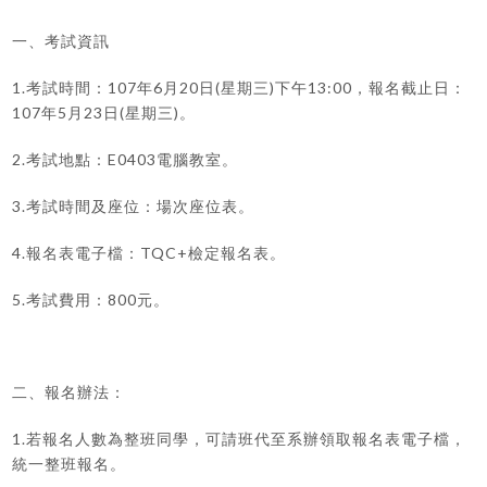
一、考試資訊
1.
107
6
20
(
)
13:00
考試時間：
年
月
日
星期三
下午
，報名截止日：
107
5
23
(
)
年
月
日
星期三
。
2.
E0403
考試地點：
電腦教室。
3.
考試時間及座位：場次座位表。
4.
TQC+
報名表電子檔：
檢定報名表。
5.
800
考試費用：
元。
二、報名辦法：
1.
若報名人數為整班同學，可請班代至系辦領取報名表電子檔，
統一整班報名。