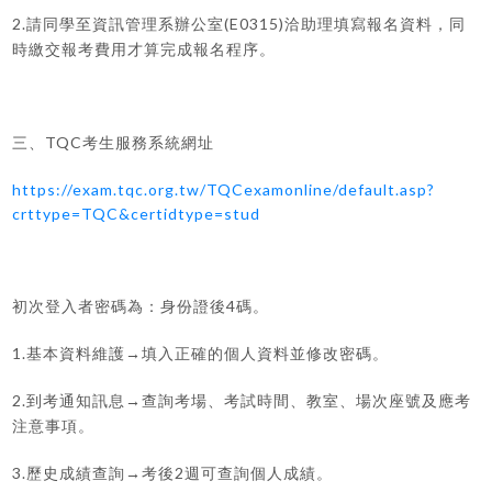
2.
(E0315)
請同學至資訊管理系辦公室
洽助理填寫報名資料，同
時繳交報考費用才算完成報名程序。
TQC
三、
考生服務系統網址
https://exam.tqc.org.tw/TQCexamonline/default.asp?
crttype=TQC&certidtype=stud
4
初次登入者密碼為：身份證後
碼。
1.
基本資料維護→填入正確的個人資料並修改密碼。
2.
到考通知訊息→查詢考場、考試時間、教室、場次座號及應考
注意事項。
3.
2
歷史成績查詢→考後
週可查詢個人成績。